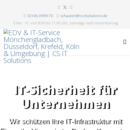
02166-3999170
schauten@cs-itsolutions.de
Mo. - Fr. von 8:00 bis 17:00 Uhr, Samstags nach Vereinbarung
IT-Sicherheit für
Unternehmen
Wir schützen Ihre IT-Infrastruktur mit